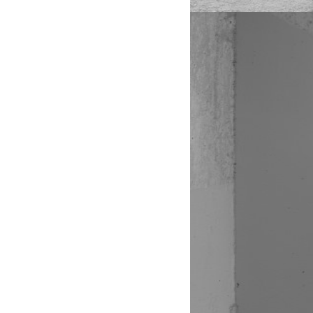
Bio
Jupe de Sat
Primavera Estate 202
Autunno Inverno 2025